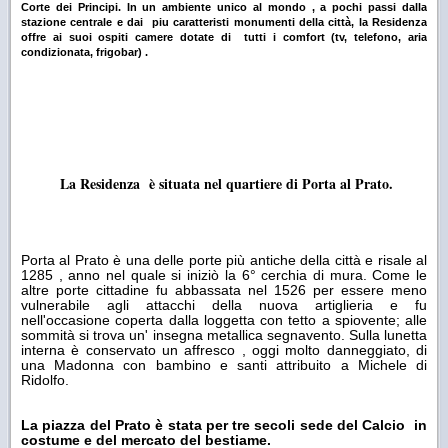
Corte dei Principi. In un ambiente unico al mondo , a pochi passi dalla
stazione centrale e dai piu caratteristi monumenti della città, la Residenza
offre ai suoi ospiti camere dotate di tutti i comfort (tv, telefono, aria
condizionata, frigobar) .
La Residenza è situata nel quartiere di Porta al Prato.
Porta al Prato è una delle porte più antiche della città e risale al
1285 , anno nel quale si iniziò la 6° cerchia di mura. Come le
altre porte cittadine fu abbassata nel 1526 per essere meno
vulnerabile agli attacchi della nuova artiglieria e fu
nell'occasione coperta dalla loggetta con tetto a spiovente; alle
sommità si trova un' insegna metallica segnavento. Sulla lunetta
interna è conservato un affresco , oggi molto danneggiato, di
una Madonna con bambino e santi attribuito a Michele di
Ridolfo.
La piazza del Prato è stata per tre secoli sede del Calcio in
costume e del mercato del bestiame.